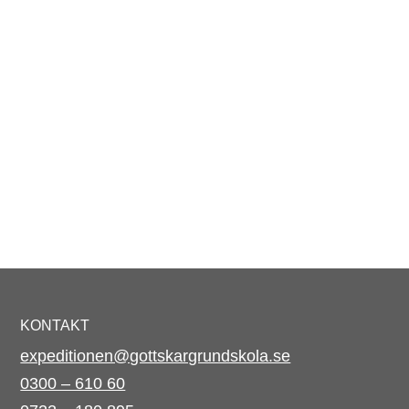
KONTAKT
expeditionen@gottskargrundskola.se
0300 – 610 60