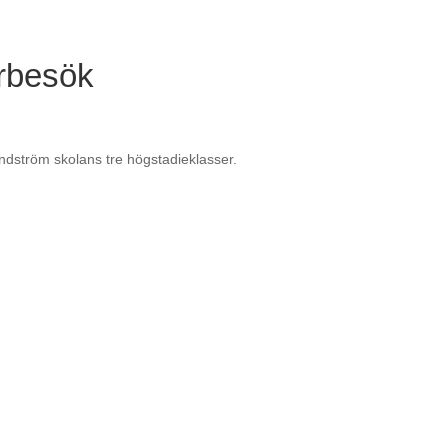
arbesök
indström skolans tre högstadieklasser.