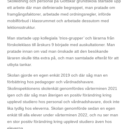
Skolledning och personal på Gottskär grundskola startade upp
ett arbete där man definierade begreppet, man pratade om
framgångsfaktorer, arbetade med ordningsregler, införde
mobilförbud i klassrummet och arbetade dessutom med
lektionsstruktur.
Man startade upp kollegiala ’trios-grupper’ och lärarna från
förskoleklass till årskurs 9 började med auskultationer. Man
pratade innan om vad man önskade att den besökande
läraren skulle titta extra på, och man samtalade efteråt för att
utbyta tankar.
Skolan gjorde en egen enkät 2019 och där såg man en
förbättring hos pedagoger och vårdnadshavare.
Skolinspektionens skolenkät genomfördes vårterminen 2021
igen och där såg man återigen en positiv förändring kring
upplevd studiero hos personal och vårdnadshavare, dock inte
lika tydlig hos eleverna. Skolan genomförde sedan en egen
enkät till alla elever under vårterminen 2022, och nu ser man
en stor positiv förändring kring upplevd studiero även hos
eleverna.