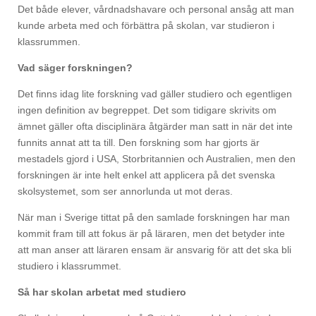
Det både elever, vårdnadshavare och personal ansåg att man
kunde arbeta med och förbättra på skolan, var studieron i
klassrummen.
Vad säger forskningen?
Det finns idag lite forskning vad gäller studiero och egentligen
ingen definition av begreppet. Det som tidigare skrivits om
ämnet gäller ofta disciplinära åtgärder man satt in när det inte
funnits annat att ta till. Den forskning som har gjorts är
mestadels gjord i USA, Storbritannien och Australien, men den
forskningen är inte helt enkel att applicera på det svenska
skolsystemet, som ser annorlunda ut mot deras.
När man i Sverige tittat på den samlade forskningen har man
kommit fram till att fokus är på läraren, men det betyder inte
att man anser att läraren ensam är ansvarig för att det ska bli
studiero i klassrummet.
Så har skolan arbetat med studiero